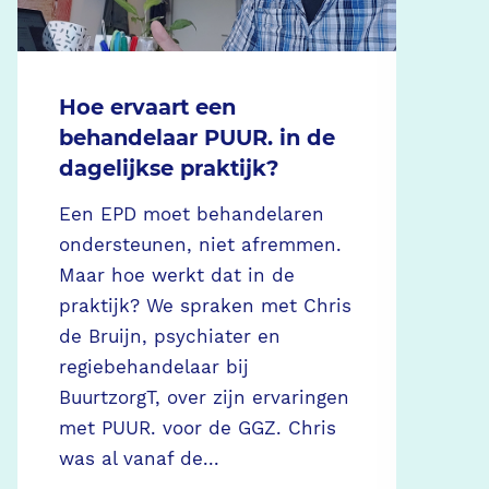
Hoe ervaart een
Ne
behandelaar PUUR. in de
vr
dagelijkse praktijk?
ve
b
Een EPD moet behandelaren
ondersteunen, niet afremmen.
De
Maar hoe werkt dat in de
in
praktijk? We spraken met Chris
He
de Bruijn, psychiater en
al
regiebehandelaar bij
be
BuurtzorgT, over zijn ervaringen
da
met PUUR. voor de GGZ. Chris
le
was al vanaf de...
na