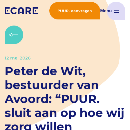
Menu
PUUR. aanvragen
Home
Wat is PUUR.
12 mei 2026
Interactieve demo's
Peter de Wit,
ECD Selectieproces
bestuurder van
Avoord: “PUUR.
Implementatie van PUUR.
sluit aan op hoe wij
Features
zorg willen