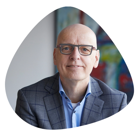
Blog/Nieuws/Podcast/Webinars
Onze klanten
Werken bij Ecare
Over Ecare
Over ons
Onze werkwijze
Onze partnerschappen