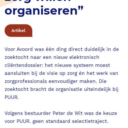
AI in PUUR.
organiseren”
VVT
Artikel
S-GGZ
Voor Avoord was één ding direct duidelijk in de
PUUR. voor de zorgprofessional
zoektocht naar een nieuw elektronisch
cliëntendossier: het nieuwe systeem moest
PUUR. voor de bedrijfsvoering
aansluiten bij de visie op zorg én het werk van
zorgprofessionals eenvoudiger maken. Die
PUUR. voor de familie & cliënt
zoektocht bracht de organisatie uiteindelijk bij
PUUR.
Evenementen
Volgens bestuurder Peter de Wit was de keuze
voor PUUR. geen standaard selectietraject.
Klassikale trainingen