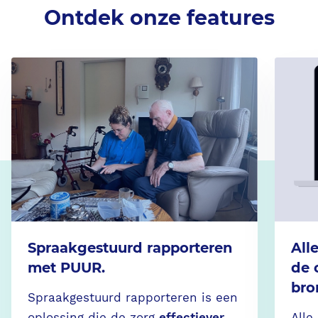
Ontdek onze features
Spraakgestuurd rapporteren
All
met PUUR.
de 
bro
Spraakgestuurd rapporteren is een
oplossing die de zorg
effectiever
Alle