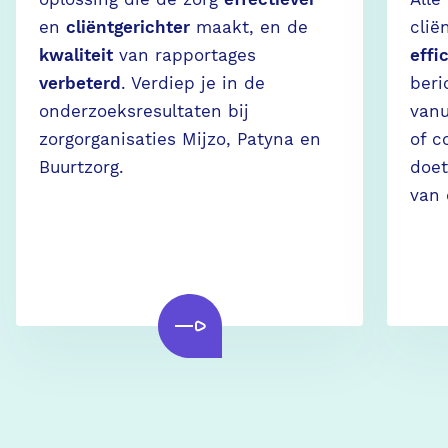
en
cliëntgerichter
maakt, en de
clië
kwaliteit
van rapportages
effi
verbeterd
. Verdiep je in de
beri
onderzoeksresultaten bij
vanu
zorgorganisaties Mijzo, Patyna en
of c
Buurtzorg.
doet
van 