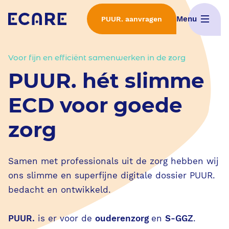
Menu
PUUR. aanvragen
Home
Voor fijn en efficiënt samenwerken in de zorg
PUUR. hét slimme
Wat is PUUR.
ECD voor goede
Interactieve demo's
zorg
ECD Selectieproces
Samen met professionals uit de zorg hebben wij
Implementatie van PUUR.
ons slimme en superfijne digitale dossier PUUR.
bedacht en ontwikkeld.
Features
PUUR.
is er voor de
ouderenzorg
en
S-GGZ
.