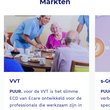
Markten
Ondersteunende diensten
Contact
PUUR. aanvragen
VVT
s-G
PUUR.
voor de VVT is het slimme
PUU
ECD van Ecare ontwikkeld voor de
verb
professionals die werkzaam zijn in
spec