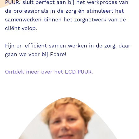
AI in PUUR.
PUUR. sluit perfect aan bij het werkproces van
de professionals in de zorg én stimuleert het
samenwerken binnen het zorgnetwerk van de
VVT
cliënt volop.
S-GGZ
Fijn en efficiënt samen werken in de zorg, daar
gaan we voor bij Ecare!
PUUR. voor de zorgprofessional
Ontdek meer over het ECD PUUR.
PUUR. voor de bedrijfsvoering
PUUR. voor de familie & cliënt
Evenementen
Klassikale trainingen