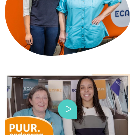
Blog/Nieuws/Podcast/Webinars
Onze klanten
Werken bij Ecare
Over Ecare
Over ons
Onze werkwijze
Onze partnerschappen