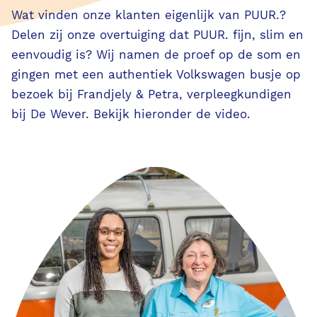
AI in PUUR.
Wat vinden onze klanten eigenlijk van PUUR.?
Delen zij onze overtuiging dat PUUR. fijn, slim en
VVT
eenvoudig is? Wij namen de proef op de som en
gingen met een authentiek Volkswagen busje op
S-GGZ
bezoek bij Frandjely & Petra, verpleegkundigen
bij De Wever. Bekijk hieronder de video.
PUUR. voor de zorgprofessional
PUUR. voor de bedrijfsvoering
PUUR. voor de familie & cliënt
Evenementen
Klassikale trainingen