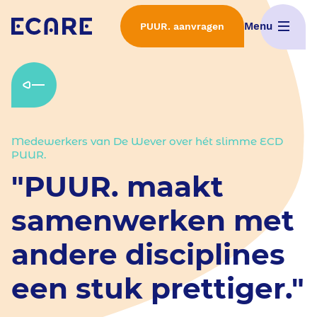
Menu
PUUR. aanvragen
Home
Wat is PUUR.
Medewerkers van De Wever over hét slimme ECD
Interactieve demo's
PUUR.
"PUUR. maakt
ECD Selectieproces
samenwerken met
Implementatie van PUUR.
andere disciplines
een stuk prettiger."
Features