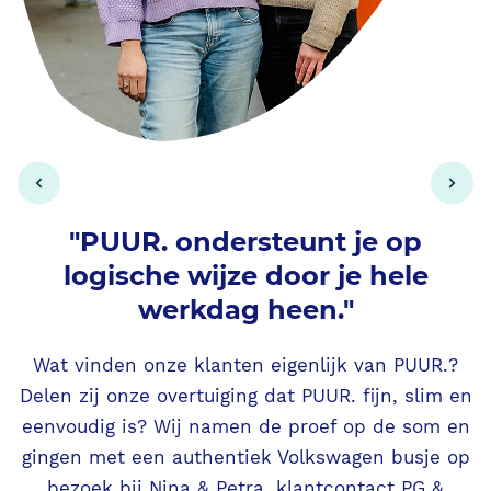
"PUUR. ondersteunt je op
logische wijze door je hele
werkdag heen."
D
Wat vinden onze klanten eigenlijk van PUUR.?
e
Delen zij onze overtuiging dat PUUR. fijn, slim en
g
eenvoudig is? Wij namen de proef op de som en
b
gingen met een authentiek Volkswagen busje op
bezoek bij Nina & Petra, klantcontact PG &