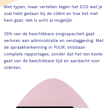
AI in PUUR.
Niet typen, maar vertellen tegen het ECD wat je
zoal hebt gedaan bij de cliënt en hoe het met
VVT
hem gaat. Het is echt al mogelijk!
S-GGZ
35% van de beschikbare zorgcapaciteit gaat
verloren aan administratie en verslaggeving. Met
PUUR. voor de zorgprofessional
de spraakherkenning in PUUR. ontstaan
complete rapportages, zonder dat het ten koste
PUUR. voor de bedrijfsvoering
gaat van de beschikbare tijd en aandacht voor
cliënten.
PUUR. voor de familie & cliënt
Evenementen
Klassikale trainingen