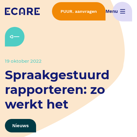
Menu
PUUR. aanvragen
Home
Wat is PUUR.
19 oktober 2022
Interactieve demo's
Spraakgestuurd
ECD Selectieproces
rapporteren: zo
werkt het
Implementatie van PUUR.
Features
Nieuws