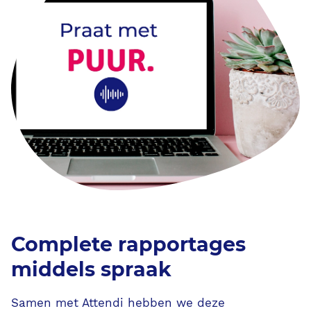
Blog/Nieuws/Podcast/Webinars
Onze klanten
Werken bij Ecare
Over Ecare
Over ons
Onze werkwijze
Complete rapportages
middels spraak
Onze partnerschappen
Samen met Attendi hebben we deze