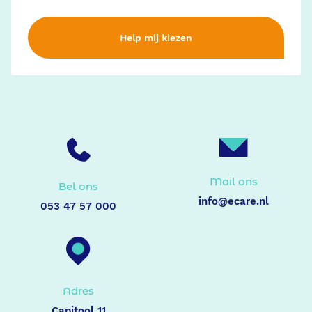
Help mij kiezen
Mail ons
Bel ons
info@ecare.nl
053 47 57 000
Adres
Capitool 11