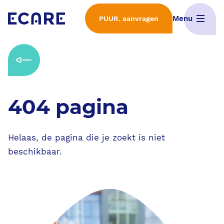
Menu
PUUR. aanvragen
Home
Wat is PUUR.
404 pagina
Interactieve demo's
ECD Selectieproces
Helaas, de pagina die je zoekt is niet
beschikbaar.
Implementatie van PUUR.
Features