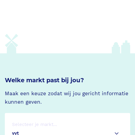
Blog/Nieuws/Podcast/Webinars
Onze klanten
Werken bij Ecare
Over Ecare
Welke markt past bij jou?
Over ons
Maak een keuze zodat wij jou gericht informatie
kunnen geven.
Onze werkwijze
Onze partnerschappen
Selecteer je markt...