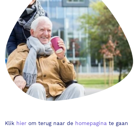
AI in PUUR.
VVT
S-GGZ
PUUR. voor de zorgprofessional
PUUR. voor de bedrijfsvoering
PUUR. voor de familie & cliënt
Evenementen
Klik
hier
om terug naar de
homepagina
te gaan
Klassikale trainingen