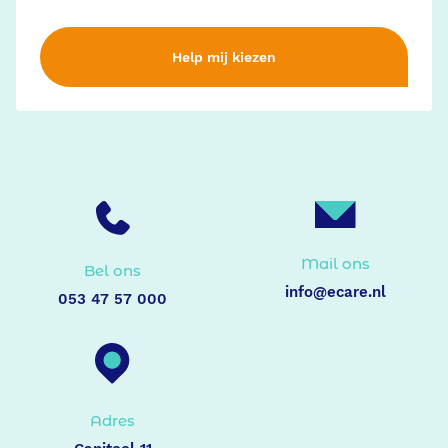
Ondersteunende diensten
Help mij kiezen
Contact
PUUR. aanvragen
Mail ons
Bel ons
info@ecare.nl
053 47 57 000
Adres