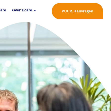
care
Over Ecare
PUUR. aanvragen