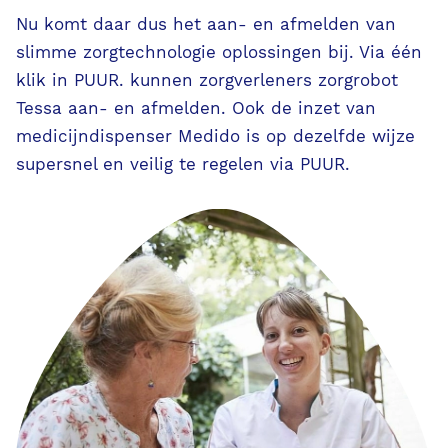
Nu komt daar dus het aan- en afmelden van
Blog/Nieuws/Podcast/Webinars
slimme zorgtechnologie oplossingen bij. Via één
klik in PUUR. kunnen zorgverleners zorgrobot
Onze klanten
Tessa aan- en afmelden. Ook de inzet van
medicijndispenser Medido is op dezelfde wijze
Werken bij Ecare
supersnel en veilig te regelen via PUUR.
Over Ecare
Over ons
Onze werkwijze
Onze partnerschappen