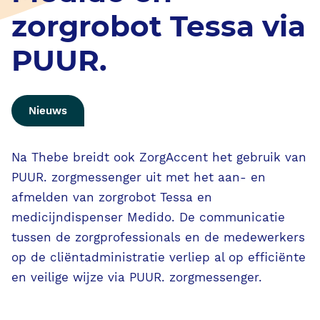
AI in PUUR.
zorgrobot Tessa via
VVT
PUUR.
S-GGZ
Nieuws
PUUR. voor de zorgprofessional
Na Thebe breidt ook ZorgAccent het gebruik van
PUUR. voor de bedrijfsvoering
PUUR. zorgmessenger uit met het aan- en
afmelden van zorgrobot Tessa en
medicijndispenser Medido. De communicatie
PUUR. voor de familie & cliënt
tussen de zorgprofessionals en de medewerkers
op de cliëntadministratie verliep al op efficiënte
Evenementen
en veilige wijze via PUUR. zorgmessenger.
Klassikale trainingen