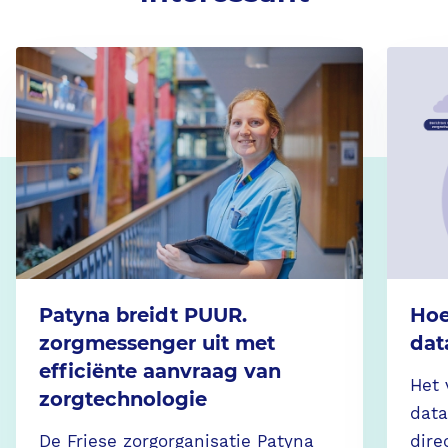
Patyna breidt PUUR.
Hoe
zorgmessenger uit met
dat
efficiënte aanvraag van
Het 
zorgtechnologie
data
De Friese zorgorganisatie Patyna
dire