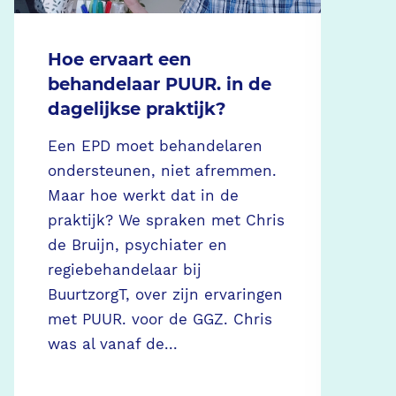
Hoe ervaart een
Ne
behandelaar PUUR. in de
vr
dagelijkse praktijk?
ve
b
Een EPD moet behandelaren
ondersteunen, niet afremmen.
De
Maar hoe werkt dat in de
in
praktijk? We spraken met Chris
He
de Bruijn, psychiater en
al
regiebehandelaar bij
be
BuurtzorgT, over zijn ervaringen
da
met PUUR. voor de GGZ. Chris
le
was al vanaf de...
na
hui