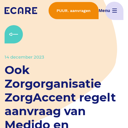
Menu
PUUR. aanvragen
Home
Wat is PUUR.
14 december 2023
Interactieve demo's
Ook
ECD Selectieproces
Zorgorganisatie
ZorgAccent regelt
Implementatie van PUUR.
aanvraag van
Features
Medido en