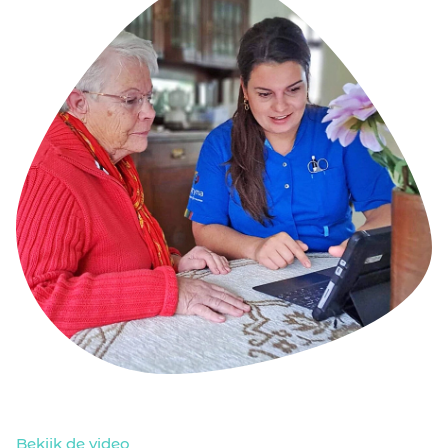
Blog/Nieuws/Podcast/Webinars
Onze klanten
Werken bij Ecare
Over Ecare
Over ons
Onze werkwijze
Onze partnerschappen
Bekijk de video