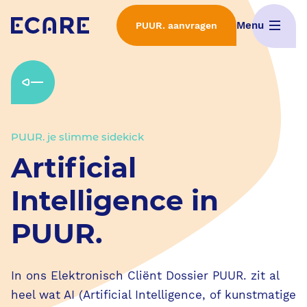
Menu
PUUR. aanvragen
Home
Wat is PUUR.
PUUR. je slimme sidekick
Interactieve demo's
Artificial
ECD Selectieproces
Intelligence in
PUUR.
Implementatie van PUUR.
Features
In ons Elektronisch Cliënt Dossier PUUR. zit al
heel wat AI (Artificial Intelligence, of kunstmatige