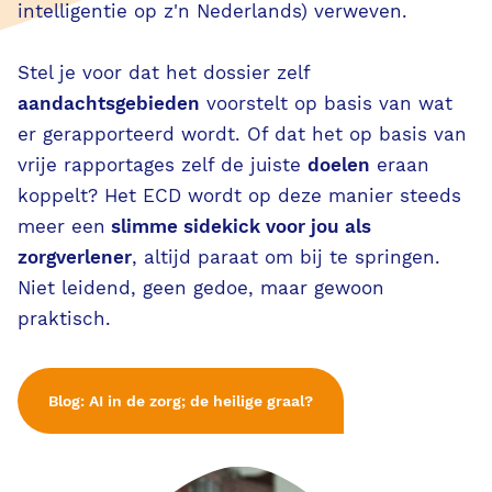
AI in PUUR.
intelligentie op z'n Nederlands) verweven.
Stel je voor dat het dossier zelf
VVT
aandachtsgebieden
voorstelt op basis van wat
er gerapporteerd wordt. Of dat het op basis van
S-GGZ
vrije rapportages zelf de juiste
doelen
eraan
koppelt? Het ECD wordt op deze manier steeds
PUUR. voor de zorgprofessional
meer een
slimme si
dekick voor jou als
zorgverlener
, altijd paraat om bij te springen.
PUUR. voor de bedrijfsvoering
Niet leidend, geen gedoe, maar gewoon
praktisch.
PUUR. voor de familie & cliënt
Blog: AI in de zorg; de heilige graal?
Evenementen
Klassikale trainingen