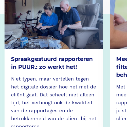
Spraakgestuurd rapporteren
Mee
in PUUR.: zo werkt het!
fil
beh
Niet typen, maar vertellen tegen
het digitale dossier hoe het met de
Met 
cliënt gaat. Dat scheelt niet alleen
meet
tijd, het verhoogt ook de kwaliteit
rapp
van de rapportages en de
juis
betrokkenheid van de cliënt bij het
clië
rapporteren.